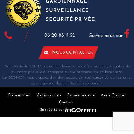
06 20 88 11 52
Suivez-nous sur
NOUS CONTACTER
Art. L612-14 du CSI : L'autorisation d'exercice ne confère aucune prérogative de
puissance publique à l'entreprise ou aux personnes qui en bénéficient.
Loi 2004-801 : Vous disposez d'un droit d'accès, de modification, de rectification et
de suppression des données vous concernant.
Présentation
Axiris sécurité
Service sécurité
Axiris Groupe
Contact
Site réalisé par